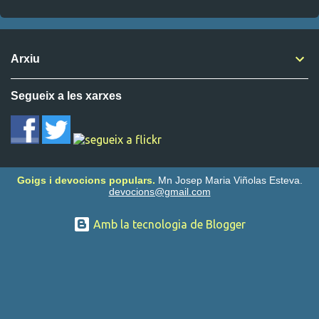
e
n
t
Arxiu
a
r
Segueix a les xarxes
i
s
Goigs i devocions populars.
Mn Josep Maria Viñolas Esteva.
devocions@gmail.com
Amb la tecnologia de Blogger