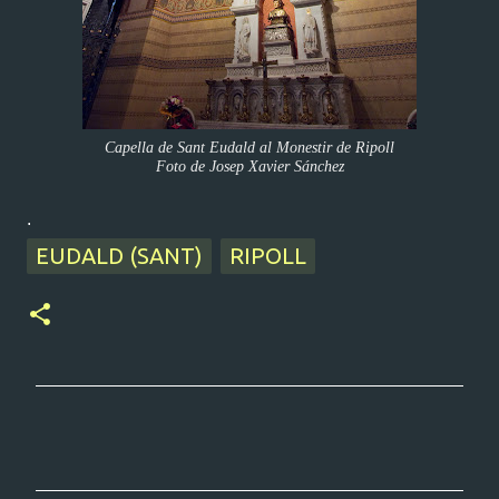
Capella de Sant Eudald al Monestir de Ripoll
Foto de Josep Xavier Sánchez
.
EUDALD (SANT)
RIPOLL
C
o
m