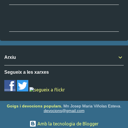
C
o
m
e
n
t
Arxiu
a
r
Segueix a les xarxes
i
s
Goigs i devocions populars.
Mn Josep Maria Viñolas Esteva.
devocions@gmail.com
Amb la tecnologia de Blogger