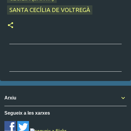
SANTA CECÍLIA DE VOLTREGÀ
C
o
m
e
n
t
Arxiu
a
r
Segueix a les xarxes
i
s